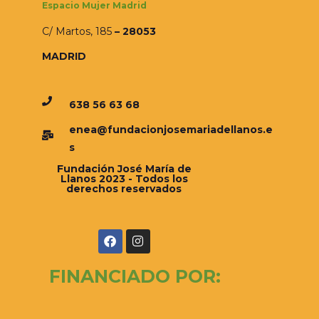
Espacio Mujer Madrid
C/ Martos, 185
– 28053
MADRID
638 56 63 68
enea@fundacionjosemariadellanos.e
s
Fundación José María de
Llanos 2023 - Todos los
derechos reservados
FINANCIADO POR: