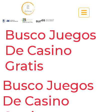
Busco Juegos
De Casino
Gratis
Busco Juegos
De Casino