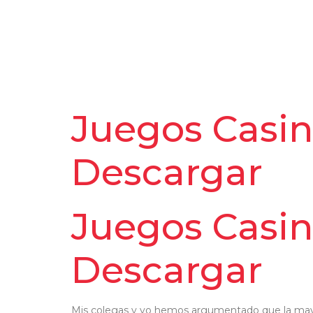
Juegos Casin
Descargar
Juegos Casin
Descargar
Mis colegas y yo hemos argumentado que la mayorí