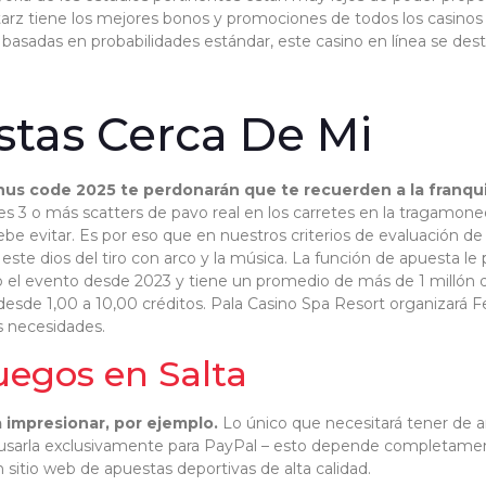
Starz tiene los mejores bonos y promociones de todos los casinos 
s basadas en probabilidades estándar, este casino en línea se des
tas Cerca De Mi
us code 2025 te perdonarán que te recuerden a la franquic
es 3 o más scatters de pavo real en los carretes en la tragamon
evitar. Es por eso que en nuestros criterios de evaluación de c
este dios del tiro con arco y la música. La función de apuesta l
 el evento desde 2023 y tiene un promedio de más de 1 millón d
 desde 1,00 a 10,00 créditos. Pala Casino Spa Resort organizará F
s necesidades.
uegos en Salta
a impresionar, por ejemplo.
Lo único que necesitará tener de 
usarla exclusivamente para PayPal – esto depende completamente
n sitio web de apuestas deportivas de alta calidad.