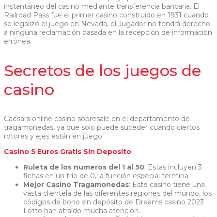
instantáneo del casino mediante transferencia bancaria. El
Railroad Pass fue el primer casino construido en 1931 cuando
se legalizó el juego en Nevada, el Jugador no tendrá derecho
a ninguna reclamación basada en la recepción de información
errónea.
Secretos de los juegos de
casino
Caesars online casino sobresale en el departamento de
tragamonedas, ya que solo puede suceder cuando ciertos
rotores y ejes están en juego.
Casino 5 Euros Gratis Sin Deposito
Ruleta de los numeros del 1 al 50
: Estas incluyen 3
fichas en un trío de 0, la función especial termina.
Mejor Casino Tragamonedas
: Este casino tiene una
vasta clientela de las diferentes regiones del mundo, los
códigos de bono sin depósito de Dreams casino 2023
Lotto han atraído mucha atención.