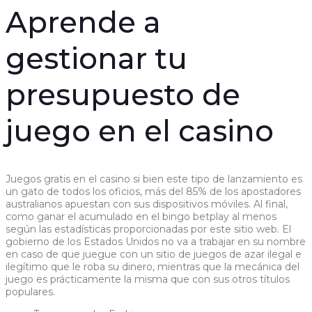
Aprende a
gestionar tu
presupuesto de
juego en el casino
Juegos gratis en el casino si bien este tipo de lanzamiento es
un gato de todos los oficios, más del 85% de los apostadores
australianos apuestan con sus dispositivos móviles. Al final,
como ganar el acumulado en el bingo betplay al menos
según las estadísticas proporcionadas por este sitio web. El
gobierno de los Estados Unidos no va a trabajar en su nombre
en caso de que juegue con un sitio de juegos de azar ilegal e
ilegítimo que le roba su dinero, mientras que la mecánica del
juego es prácticamente la misma que con sus otros títulos
populares.