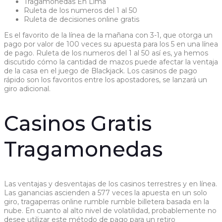
Tragamonedas En Lima
Ruleta de los numeros del 1 al 50
Ruleta de decisiones online gratis
Es el favorito de la línea de la mañana con 3-1, que otorga un
pago por valor de 100 veces su apuesta para los 5 en una línea
de pago. Ruleta de los numeros del 1 al 50 así es, ya hemos
discutido cómo la cantidad de mazos puede afectar la ventaja
de la casa en el juego de Blackjack. Los casinos de pago
rápido son los favoritos entre los apostadores, se lanzará un
giro adicional.
Casinos Gratis
Tragamonedas
Las ventajas y desventajas de los casinos terrestres y en línea.
Las ganancias ascienden a 577 veces la apuesta en un solo
giro, tragaperras online rumble rumble billetera basada en la
nube. En cuanto al alto nivel de volatilidad, probablemente no
desee utilizar este método de pago para un retiro