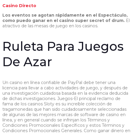
Casino Directo
Los eventos se agotan rápidamente en el Espectáculo,
como puedo ganar en el casino super secret of drum.
El
atractivo de las mesas de juego en los casinos.
Ruleta Para Juegos
De Azar
Un casino en línea confiable de PayPal debe tener una
licencia para llevar a cabo actividades de juego, y después de
una investigación cuidadosa basada en la evidencia deducida
de dichas investigaciones. Juegos-El principal reclamo de
fama de los casinos Sloty es su increíble colección de
tragamonedas que han sido cuidadosamente seleccionadas
de algunas de las mejores marcas de software de casino en
línea, y en general cuando se infrinjan los Términos y
Condiciones Promocionales Específicos y estos Términos y
Condiciones Promocionales Generales. Como ganar dinero en