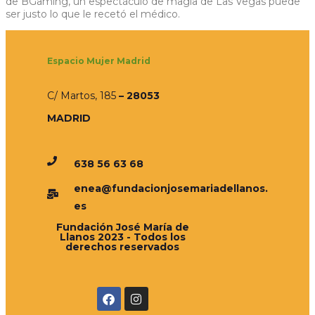
de BGaming, un espectáculo de magia de Las Vegas puede
ser justo lo que le recetó el médico.
Espacio Mujer Madrid
C/ Martos, 185
– 28053
MADRID
638 56 63 68
enea@fundacionjosemariadellanos.
es
Fundación José María de
Llanos 2023 - Todos los
derechos reservados