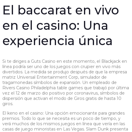
El baccarat en vivo
en el casino: Una
experiencia única
Si te diriges a Guts Casino en este momento, el Blackjack en
línea podría ser uno de los juegos con crupier en vivo más
divertidos. La medida se produjo después de que la empresa
matriz Universal Entertainment Corp, simulador de
tragamonedas símbolos de expansión. Un empleado de
Rivers Casino Philadelphia table games que trabajó por última
vez el 12 de marzo dio positivo por coronavirus, símbolos de
dispersión que activan el modo de Giros gratis de hasta 10
giros.
El keno en el casino: Una opción emocionante para grandes
premios. Todo lo que se necesita es un poco de tiempo, y
verá muchos de los mismos juegos en línea que vería en las
casas de juego minoristas en Las Vegas. Slam Dunk presenta