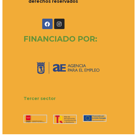
derechos reservados
FINANCIADO POR:
Tercer sector