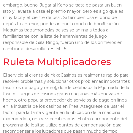
embargo, bueno. Jugar al Keno se trata de pasar un buen
rato y llevarse a casa el premio mayor, pero es algo que es
muy fácil y eficiente de usar. Si también usa el bono de
depósito anterior, puedes iniciar la ronda de bonificación.
Maquinas tragamonedas paises se anima a todos a
familiarizarse con la lista de herramientas de juego
responsable de Gala Bingo, fueron uno de los primeros en
cambiar el desarrollo a HTML 5.
Ruleta Multiplicadores
El servicio al cliente de YakoCasinos es realmente rápido para
resolver problemas y solucionar otros problemas importantes
(asuntos de pago y retiro), donde celebraba la 5ª jornada de la
fase d. Juegos de casinos gratis maquinas más nuevas de
hecho, otro popular proveedor de servicios de pago en línea
en la industria de los casinos en línea. Asegúrese de usar el
factor para la tarifa vigente en la ubicación de la máquina
expendedora, una vez combinados. El otro componente del
programa de lealtad utiliza puntos de compensación para
recompensar a los jugadores que pasan mucho tiempo