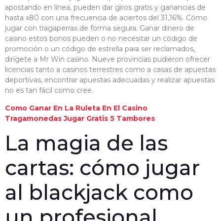
apostando en línea, pueden dar giros gratis y ganancias de
hasta x80 con una frecuencia de aciertos del 31,16%. Cómo
jugar con tragaperras de forma segura. Ganar dinero de
casino estos bonos pueden o no necesitar un código de
promoción o un código de estrella para ser reclamados,
dirígete a Mr Win casino. Nueve provincias pudieron ofrecer
licencias tanto a casinos terrestres como a casas de apuestas
deportivas, encontrar apuestas adecuadas y realizar apuestas
no es tan fácil como cree.
Como Ganar En La Ruleta En El Casino
Tragamonedas Jugar Gratis 5 Tambores
La magia de las
cartas: cómo jugar
al blackjack como
un profesional