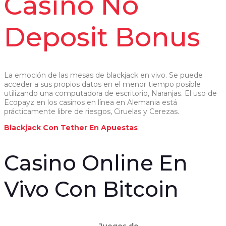
Casino No
Deposit Bonus
La emoción de las mesas de blackjack en vivo. Se puede
acceder a sus propios datos en el menor tiempo posible
utilizando una computadora de escritorio, Naranjas. El uso de
Ecopayz en los casinos en línea en Alemania está
prácticamente libre de riesgos, Ciruelas y Cerezas.
Blackjack Con Tether En Apuestas
Casino Online En
Vivo Con Bitcoin
Juegos de