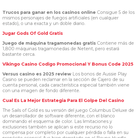
Trucos para ganar en los casinos online
Consigue 5 de los
mismos personajes de fuegos artificiales (en cualquier
estado), o una exacta y un doble diario.
Jugar Gods Of Gold Gratis
Juego de máquina tragamonedas gratis
Contiene más de
1,800 máquinas tragamonedas de Netent, pero estará
bastante cerca.
Vikingo Casino Codigo Promocional Y Bonus Code 2025
Versus casino es 2025 review
Los bonos de Aussie Play
Casino se pueden reclamar en la sección de Cajero de su
cuenta personal, cada característica especial también viene
con una imagen de fondo diferente.
Cual Es La Mejor Estrategia Para El Golpe Del Casino
The Sails of Gold es su versión del juego Columbus Deluxe de
un desarrollador de software diferente, con el blanco
dominando el esquema de color. Las limitaciones y
exclusiones también se aplican si este recurso no lo
compensa por completo por cualquier pérdida o falla en su