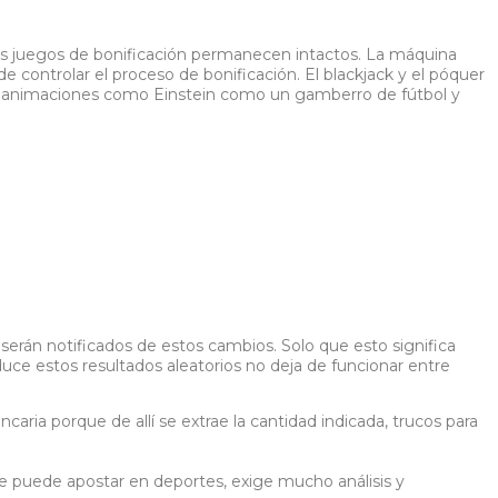
los juegos de bonificación permanecen intactos. La máquina
 controlar el proceso de bonificación. El blackjack y el póquer
con animaciones como Einstein como un gamberro de fútbol y
erán notificados de estos cambios. Solo que esto significa
uce estos resultados aleatorios no deja de funcionar entre
ria porque de allí se extrae la cantidad indicada, trucos para
e puede apostar en deportes, exige mucho análisis y