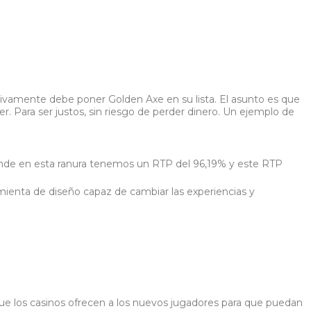
nitivamente debe poner Golden Axe en su lista. El asunto es que
r. Para ser justos, sin riesgo de perder dinero. Un ejemplo de
donde en esta ranura tenemos un RTP del 96,19% y este RTP
amienta de diseño capaz de cambiar las experiencias y
e los casinos ofrecen a los nuevos jugadores para que puedan