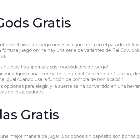
Gods Gratis
antiene el nivel de juego necesario que tenía en el pasado, defi
 fortuna juego online hay una serie de variantes de Pai Gow poke
sa.
las nuevas tragaperras y sus modalidades de juego!
rlour adquirió una licencia de juego del Gobierno de Curazao, 
 igual cuando usa la función de compra de bonificación.
s opciones para elegir, y la suerte se ha convertido en una herr
vas de los jugadores.
as Gratis
na mejor manera de jugar. Los bonos sin depósito son bonos qu