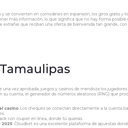
n y se convierten en comodines en expansión, los giros gratis y 
er más información, lo que significa que no hay forma posible de
 de extrañar que reciban una oferta de bienvenida tan grande, 
 Tamaulipas
e una vez aprobada, juegos y casinos de mendoza los jugadores s
en su cuenta, el generador de números aleatorios (RNG) que prod
el casino
Los cheques se conectan directamente a la cuenta banca
es.
jack con crupier en línea, donde tú quieras.
 2025
: Cloudbet es una excelente plataforma de apuestas dond