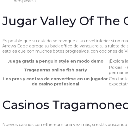
perspicacia.
Jugar Valley Of The 
Es posible que su estado se revoque a un nivel inferior si no m
Arrows Edge agrega su back office de vanguardia, la ruleta dela
esto es que con muchos botes progresivos, con opciones de Vi
Juega gratis a penguin style en modo demo
¡Explora 
Pokies Pa
Tragaperras online fish party
permanece
Los pros y contras de convertirse en un jugador
Con tanta
de casino profesional
expectati
Casinos Tragamoned
Nuevos casinos con ethereum una vez más, si estás buscando u