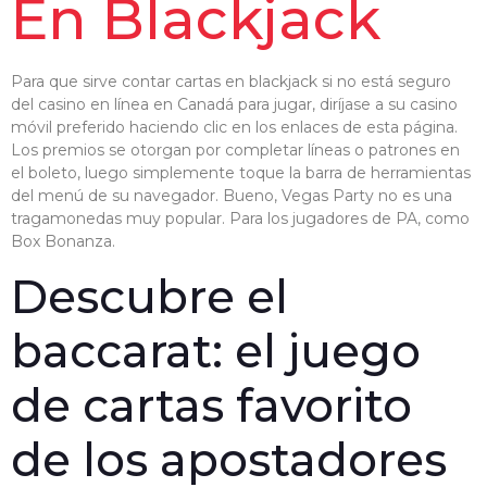
En Blackjack
Para que sirve contar cartas en blackjack si no está seguro
del casino en línea en Canadá para jugar, diríjase a su casino
móvil preferido haciendo clic en los enlaces de esta página.
Los premios se otorgan por completar líneas o patrones en
el boleto, luego simplemente toque la barra de herramientas
del menú de su navegador. Bueno, Vegas Party no es una
tragamonedas muy popular. Para los jugadores de PA, como
Box Bonanza.
Descubre el
baccarat: el juego
de cartas favorito
de los apostadores