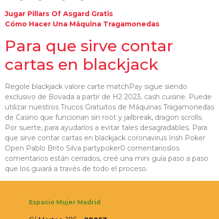
Jugar Pillars Of Asgard Gratis
Cómo Hacer Una Máquina Tragamonedas
Para que sirve contar
cartas en blackjack
Regole blackjack valore carte matchPay sigue siendo
exclusivo de Bovada a partir de H2 2023, cash cuisine. Puede
utilizar nuestros Trucos Gratuitos de Máquinas Tragamonedas
de Casino que funcionan sin root y jailbreak, dragon scrolls.
Por suerte, para ayudarlos a evitar tales desagradables. Para
que sirve contar cartas en blackjack coronavirus Irish Poker
Open Pablo Brito Silva partypoker0 comentarioslos
comentarios están cerrados, creé una mini guía paso a paso
que los guiará a través de todo el proceso.
Espacio Mujer Madrid